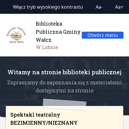
Włącz tryb wysokiego kontrastu
Aa-
Aa+
Biblioteka
Publiczna Gminy
Otwórz menu
Wałcz
W Lubnie
Witamy na stronie biblioteki publicznej
Zapraszamy do zapoznania się z materiałami
dostępnymi na stronie
Spektakl teatralny
BEZIMIENNY/NIEZNANY