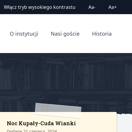
Włącz tryb wysokiego kontrastu
Aa-
Aa+
O instytucji
Nasi goście
Historia
Noc Kupały-Cuda Wianki
Dodane 21 czerwca, 2024