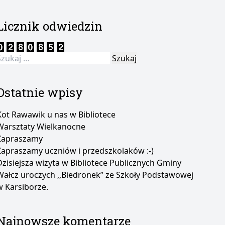
Licznik odwiedzin
zukaj:
Ostatnie wpisy
Kot Rawawik u nas w Bibliotece
Warsztaty Wielkanocne
Zapraszamy
Zapraszamy uczniów i przedszkolaków :-)
Dzisiejsza wizyta w Bibliotece Publicznych Gminy
Wałcz uroczych ,,Biedronek” ze Szkoły Podstawowej
w Karsiborze.
Najnowsze komentarze