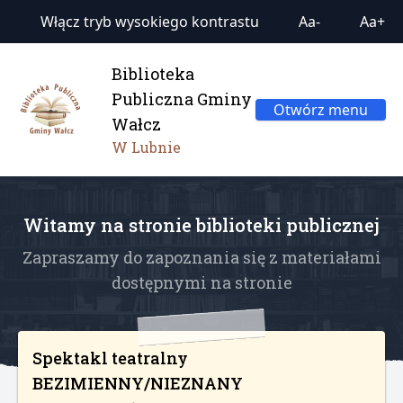
Włącz tryb wysokiego kontrastu
Aa-
Aa+
Biblioteka
Publiczna Gminy
Otwórz menu
Wałcz
W Lubnie
Witamy na stronie biblioteki publicznej
Zapraszamy do zapoznania się z materiałami
dostępnymi na stronie
Spektakl teatralny
BEZIMIENNY/NIEZNANY