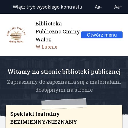
Włącz tryb wysokiego kontrastu
Aa-
Aa+
Biblioteka
Publiczna Gminy
Otwórz menu
Wałcz
W Lubnie
Witamy na stronie biblioteki publicznej
Zapraszamy do zapoznania się z materiałami
dostępnymi na stronie
Spektakl teatralny
BEZIMIENNY/NIEZNANY