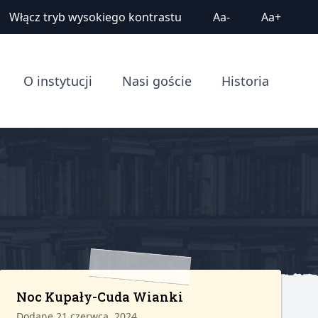
Włącz tryb wysokiego kontrastu
Aa-
Aa+
O instytucji
Nasi goście
Historia
Noc Kupały-Cuda Wianki
Dodane 21 czerwca, 2024