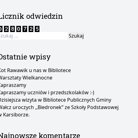
Licznik odwiedzin
zukaj:
Ostatnie wpisy
Kot Rawawik u nas w Bibliotece
Warsztaty Wielkanocne
Zapraszamy
Zapraszamy uczniów i przedszkolaków :-)
Dzisiejsza wizyta w Bibliotece Publicznych Gminy
Wałcz uroczych ,,Biedronek” ze Szkoły Podstawowej
w Karsiborze.
Najnowsze komentarze