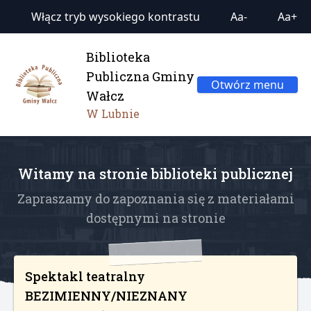
Włącz tryb wysokiego kontrastu
Aa-
Aa+
Biblioteka
Publiczna Gminy
Otwórz menu
Wałcz
W Lubnie
Witamy na stronie biblioteki publicznej
Zapraszamy do zapoznania się z materiałami
dostępnymi na stronie
Spektakl teatralny
BEZIMIENNY/NIEZNANY