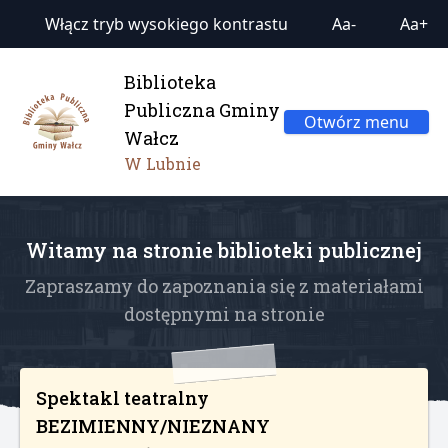
Włącz tryb wysokiego kontrastu
Aa-
Aa+
Biblioteka
Publiczna Gminy
Otwórz menu
Wałcz
W Lubnie
Witamy na stronie biblioteki publicznej
Zapraszamy do zapoznania się z materiałami
dostępnymi na stronie
Spektakl teatralny
BEZIMIENNY/NIEZNANY