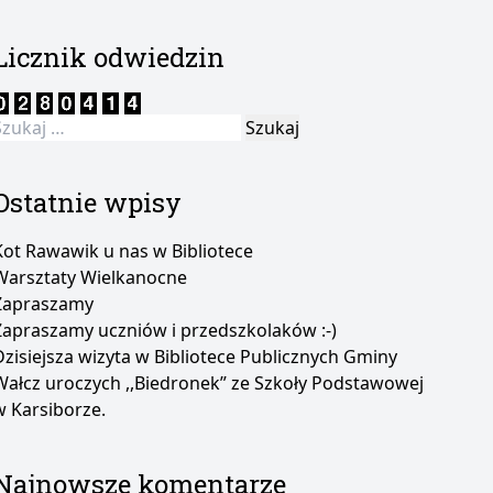
Licznik odwiedzin
zukaj:
Ostatnie wpisy
Kot Rawawik u nas w Bibliotece
Warsztaty Wielkanocne
Zapraszamy
Zapraszamy uczniów i przedszkolaków :-)
Dzisiejsza wizyta w Bibliotece Publicznych Gminy
Wałcz uroczych ,,Biedronek” ze Szkoły Podstawowej
w Karsiborze.
Najnowsze komentarze