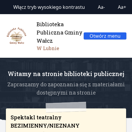
Włącz tryb wysokiego kontrastu
Aa-
Aa+
Biblioteka
Publiczna Gminy
Otwórz menu
Wałcz
W Lubnie
Witamy na stronie biblioteki publicznej
Zapraszamy do zapoznania się z materiałami
dostępnymi na stronie
Spektakl teatralny
BEZIMIENNY/NIEZNANY