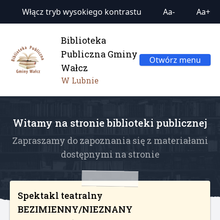
Włącz tryb wysokiego kontrastu
Aa-
Aa+
Biblioteka
Publiczna Gminy
Otwórz menu
Wałcz
W Lubnie
Witamy na stronie biblioteki publicznej
Zapraszamy do zapoznania się z materiałami
dostępnymi na stronie
Spektakl teatralny
BEZIMIENNY/NIEZNANY