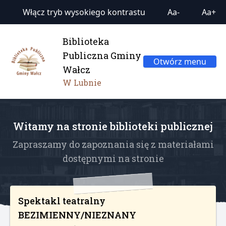
Włącz tryb wysokiego kontrastu
Aa-
Aa+
Biblioteka
Publiczna Gminy
Otwórz menu
Wałcz
W Lubnie
Witamy na stronie biblioteki publicznej
Zapraszamy do zapoznania się z materiałami
dostępnymi na stronie
Spektakl teatralny
BEZIMIENNY/NIEZNANY