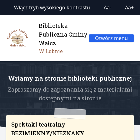
Włącz tryb wysokiego kontrastu
Aa-
Aa+
Biblioteka
Publiczna Gminy
Otwórz menu
Wałcz
W Lubnie
Witamy na stronie biblioteki publicznej
Zapraszamy do zapoznania się z materiałami
dostępnymi na stronie
Spektakl teatralny
BEZIMIENNY/NIEZNANY