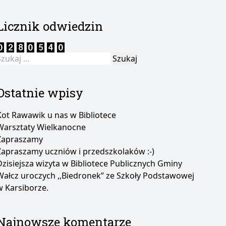
Licznik odwiedzin
zukaj:
Ostatnie wpisy
Kot Rawawik u nas w Bibliotece
Warsztaty Wielkanocne
Zapraszamy
Zapraszamy uczniów i przedszkolaków :-)
Dzisiejsza wizyta w Bibliotece Publicznych Gminy
Wałcz uroczych ,,Biedronek” ze Szkoły Podstawowej
w Karsiborze.
Najnowsze komentarze