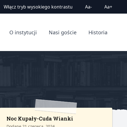
Włącz tryb wysokiego kontrastu
Aa-
Aa+
O instytucji
Nasi goście
Historia
Noc Kupały-Cuda Wianki
Dodane 21 czerwca, 2024