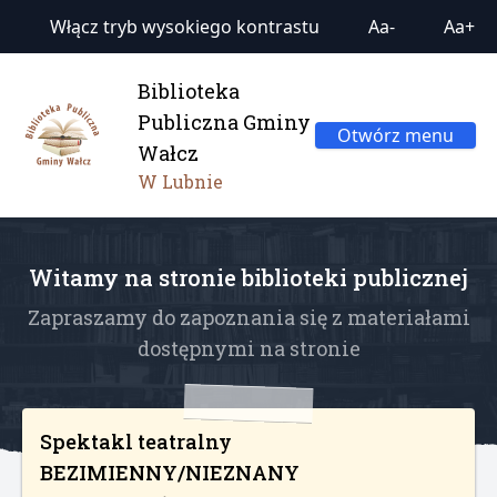
Włącz tryb wysokiego kontrastu
Aa-
Aa+
Biblioteka
Publiczna Gminy
Otwórz menu
Wałcz
W Lubnie
Witamy na stronie biblioteki publicznej
Zapraszamy do zapoznania się z materiałami
dostępnymi na stronie
Spektakl teatralny
BEZIMIENNY/NIEZNANY